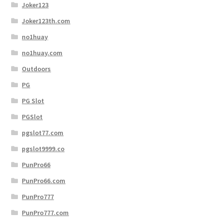
Joker123
Joker123th.com
no1huay
no1huay.com
Outdoors
PG
PG Slot
PGSlot
pgslot77.com
pgslot9999.co
PunPro66
PunPro66.com
PunPro777
PunPro777.com