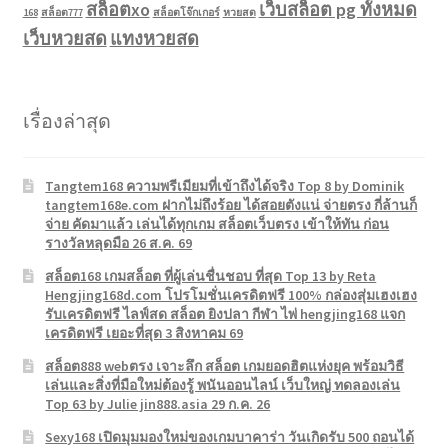
สล็อตxo
เว็บสล็อต pg ทั้งหมด
168
สล็อต777
สล็อตโจ๊กเกอร์
หวยสด
เว็บหวยสด
แทงหวยสด
เรื่องล่าสุด
Tangtem168 ความพรีเมียมที่เข้าถึงได้จริง Top 8 by Dominik
tangtem168e.com ฝากไม่ถึงร้อย ได้สอยตังแน่ จ่ายตรง กี่ล้านก็
จ่าย คัดมาแล้ว เล่นได้ทุกเกม สล็อตเว็บตรง เข้าให้ทัน ก่อน
รางวัลหลุดมือ 26 ส.ค. 69
สล็อต168 เกมสล็อต ที่ผู้เล่นชื่นชอบ ที่สุด Top 13 by Reta
Hengjing168d.com โปรโมชั่นเครดิตฟรี 100% กล่องสุ่มเฮงเฮง
รับเครดิตฟรี ไลฟ์สด สล็อต ยิงปลา กีฬา ไพ่ hengjing168 แจก
เครดิตฟรี เยอะที่สุด 3 สิงหาคม 69
สล็อต888 webตรง เจาะลึก สล็อต เกมยอดฮิตแห่งยุค พร้อมวิธี
เล่นและสิ่งที่มือใหม่ต้องรู้ พนันออนไลน์ เว็บใหญ่ ทดลองเล่น
Top 63 by Julie jin888.asia 29 ก.ค. 26
Sexy168 เปิดมุมมองใหม่ของเกมบาคาร่า วันเกิดรับ 500 ถอนได้