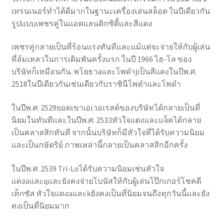
เทรนเนอร์ทําได้ดีมากในฐานะเครื่องเล่นสล็อต ในปีเดียวกัน
รูปแบบเพชรคู่ในแอตแลนติกซิตี้และสีแดง
เพชรคู่กลายเป็นที่ร้อนแรงทันทีและแม้แต่จะจ่ายให้กับผู้เล่น
ที่ล้มเหลวในการเดิมพันครั้งแรก ในปี 1966 ไฮ-โล ของ
บริษัทก็เหมือนกัน. พโยธาaและโพดําjเป็นสีแดงในปีพ.ศ.
2518ในปีเดียวกันเช่นเดียวกับราชินีโพดําและโพดํา
ในปีพ.ศ. 2529ยอดเขาเอเวอเรสต์ของบริษัทได้กลายเป็นที่
นิยมในทันทีและในปีพ.ศ. 2533หัวใจแดงและแจ็คได้กลาย
เป็นคลาสสิกทันที จากนั้นบริษัทก็มีหัวใจที่ได้รับความนิยม
และเป็นกษัตริย์ ภาพเหล่านี้กลายเป็นคลาสสิกอีกครั้ง
ในปีพ.ศ. 2539 Tri-Loได้รับความนิยมเช่นหัวใจ
แดงaและqและยังคงจ่ายโบนัสให้กับผู้เล่นโป๊กเกอร์โชคดี
เท็กซัส หัวใจแดงaและkยังคงเป็นที่นิยมจนถึงทุกวันนี้และยัง
คงเป็นที่นิยมมาก