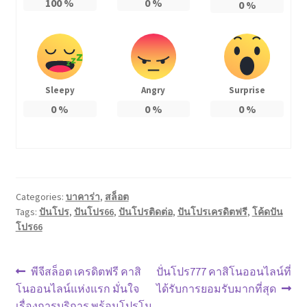
100
%
0
%
0
%
Sleepy
Angry
Surprise
0
%
0
%
0
%
Categories:
บาคาร่า
,
สล็อต
Tags:
ปันโปร
,
ปันโปร66
,
ปันโปรติดต่อ
,
ปันโปรเครดิตฟรี
,
โค้ดปัน
โปร66
แนะแนว
Previous
Next
พีจีสล็อต เครดิตฟรี คาสิ
ปั่นโปร777 คาสิโนออนไลน์ที่
post:
post:
โนออนไลน์แห่งแรก มั่นใจ
ได้รับการยอมรับมากที่สุด
เรื่อง
เรื่องการบริการ พร้อมโปรโม