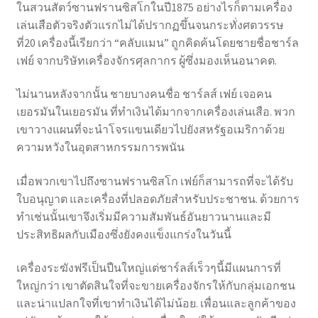
ในสวนสัตว์ซานฟรานซิสโกในปี1875 อย่างไรก็ตามเครื่อง
เล่นเสือตัวจริงตัวแรกไม่ได้ปรากฏขึ้นจนกระทั่งศตวรรษ
ที่20 เครื่องนี้เรียกว่า “คลับแมน” ถูกคิดค้นโดยชายชื่อชาร์ล
เฟย์ จากบริษัทเครื่องจักรศุลกากร ผู้ซึ่งมองเห็นอนาคต.
ไม่นานหลังจากนั้น ชายบางคนชื่อ ชาร์ลส์ เฟย์ เจอคน
เยอรมันในเยอรมัน ที่ทําเงินได้มากจากเครื่องเล่นเสือ. พวก
เขาวางแผนที่จะนําโจรแขนเดียวไปยังสหรัฐอเมริกาด้วย
ความหวังในอุตสาหกรรมการพนัน
เมื่อพวกเขาไปถึงซานฟรานซิสโก เฟย์ก็สามารถที่จะได้รับ
ใบอนุญาต และเครื่องที่ปลอดภัยสําหรับประชาชน. ด้วยการ
ทําเช่นนั้นเขาจึงเริ่มมีความสัมพันธ์อันยาวนานและมี
ประสิทธิผลกับเมืองซึ่งยังคงแข็งแกร่งในวันนี้
เครื่องระฆังฟรีเป็นปืนใหญ่แต่ชาร์ลส์เร็วๆนี้มีแผนการที่
ใหญ่กว่า เขาตัดสินใจที่จะขายเครื่องจักรให้กับกลุ่มเอกชน
และน่าแปลกใจที่เขาทําเงินได้ไม่น้อย. เพื่อนและลูกค้าของ