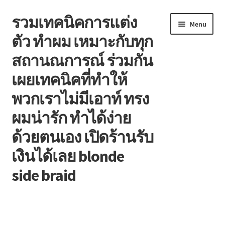
รวมเทคนิคการแต่ง
Skip
Skip
Menu
to
to
ตัว ทำผม เหมาะกับทุก
navigation
content
สถานณการณ์ ร่วมกัน
เผยเทคนิคที่ทำให้
พวกเราไม่มีเอาท์ ทรง
ผมน่ารัก ทำได้ง่าย
ด้วยตนเอง เปิดร้านรับ
เงินได้เลย blonde
side braid
หน้าแรก
Blog