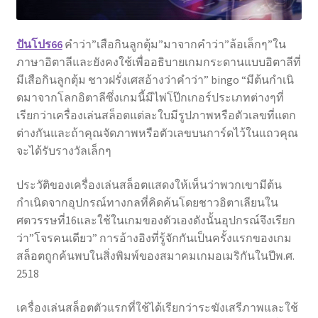
ปันโปร66
คําว่า”เสือกินลูกตุ้ม”มาจากคําว่า”ล้อเล็กๆ”ใน
ภาษาอิตาลีและยังคงใช้เพื่ออธิบายเกมกระดานแบบอิตาลีที่
มีเสือกินลูกตุ้ม ชาวฝรั่งเศสอ้างว่าคําว่า” bingo “มีต้นกําเนิ
ดมาจากโลกอิตาลีซึ่งเกมนี้มีไพ่โป๊กเกอร์ประเภทต่างๆที่
เรียกว่าเครื่องเล่นสล็อตแต่ละใบมีรูปภาพหรือตัวเลขที่แตก
ต่างกันและถ้าคุณจัดภาพหรือตัวเลขบนการ์ดไว้ในแถวคุณ
จะได้รับรางวัลเล็กๆ
ประวัติของเครื่องเล่นสล็อตแสดงให้เห็นว่าพวกเขามีต้น
กําเนิดจากอุปกรณ์ทางกลที่คิดค้นโดยชาวอิตาเลียนใน
ศตวรรษที่16และใช้ในเกมของตัวเองดังนั้นอุปกรณ์จึงเรียก
ว่า”โจรคนเดียว” การอ้างอิงที่รู้จักกันเป็นครั้งแรกของเกม
สล็อตถูกค้นพบในสิ่งพิมพ์ของสมาคมเกมอเมริกันในปีพ.ศ.
2518
เครื่องเล่นสล็อตตัวแรกที่ใช้ได้เรียกว่าระฆังเสรีภาพและใช้