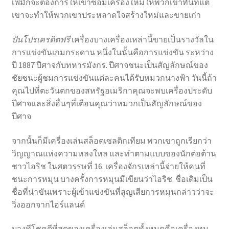
เฟมักจะต้องการให้เขาซ่อมเครื่องใหม่ให้พวกเขาทันทีแต่
เขาจะทําให้พวกเขาประหลาดใจสร้างใหม่และขายเก่า
ปันโปรเครดิตฟรี
เครื่องบางเครื่องเหล่านี้ขายเป็นรางวัลใน
การแข่งขันเกมกระดาน หนึ่งในนั้นคือการแข่งขัน ระหว่าง
ปี 1887 ปีศาจกับทหารมังกร. ปีศาจชนะเป็นสัญลักษณ์ของ
ชัยชนะผู้ชมการแข่งขันแต่ละคนได้รับหมวกนางฟ้า วันนี้ถ้า
คุณไปที่ตะวันตกของสหรัฐอเมริกาคุณจะพบเครื่องประดับ
ปีศาจและสิ่งอื่นๆที่เตือนคุณว่าหมวกเป็นสัญลักษณ์ของ
ปีศาจ
จากนั้นก็มีเครื่องเล่นสล็อตเซลติกเทียม พวกเขาถูกเรียกว่า
วิญญาณแห่งความหลงใหล และทําตามแบบของนักต่อต้าน
ชาวไอริช ในศตวรรษที่ 16. เครื่องจักรเหล่านี้จ่ายให้คนที่
ชนะการหมุน บางครั้งการหมุนมีเขียนว่าไอริช. ชื่อเดิมเป็น
ชื่อที่น่าขันเพราะผู้เข้าแข่งขันที่สูญเสียการหมุนกล่าวว่าจะ
วิ่งออกจากไอร์แลนด์
บางทีโชคดีที่สุดของเครื่องเล่นสล็อตทั้งหมดคือเครื่องทูน