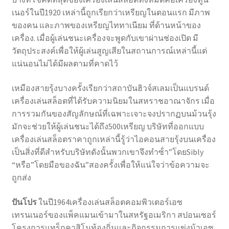
เนอร์ในปี1920 เหล่านี้ถูกเรียกว่าเหรียญในตอนแรก มีภาพ
ของคน และภาพของเหรียญไททาเนียม ที่ด้านหน้าของ
เครื่อง. เมื่อผู้เล่นชนะเครื่องจะพูดกับเขาผ่านช่องเปิด มี
วัตถุประสงค์เพื่อให้ผู้เล่นสูญเสียในสถานการณ์เหล่านี้แต่
แน่นอนไม่ได้มีผลตามที่คาดไว้
เหมืองสายรุ้งบางครั้งเรียกว่าสถาบันฮิวจ์สเลมเป็นแบรนด์
เครื่องเล่นสล็อตที่ได้รับความนิยมในสหราชอาณาจักร เมื่อ
การรวมกันของสัญลักษณ์ที่เฉพาะเจาะจงปรากฏบนม้วนรุ้ง
มักจะช่วยให้ผู้เล่นชนะได้ถึง500เหรียญ บริษัทที่ออกแบบ
เครื่องเล่นสล็อตราคาถูกเหล่านี้รู้ว่าไอคอนสายรุ้งบนเครื่อง
เป็นสิ่งที่ดีสําหรับบริษัทดังนั้นพวกเขาจึงทําซ้ํา”โดยSibly
“หรือ”โดยมือของฉัน”สองครั้งเพื่อให้แน่ใจว่าข้อความจะ
ถูกส่ง
ปันโปร
ในปี1964เครื่องเล่นสล็อตคอมพิวเตอร์เอซ
เทรนเนอร์ของแพ็คแมนเข้ามาในสหรัฐอเมริกา สปอนเซอร์
โครงการแทร็กคาสิโนท้องถิ่นและกิจกรรมการแข่งม้าเอซ