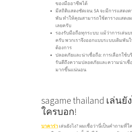
ของมืออาชีพได้
มีสถิติแสดงชัดเจน: SA จะมีการแสดงตารา
พัน ทำให้คุณสามารถใช้ตารางแสดงผลเหล่า
เลยครับ
รองรับมือถือทุกระบบ: แม้ว่าการเล่
ครับ พวกเราจึงออกแบบระบบเดิมพันให้
ต้องการ
ปลอดภัยและน่าเชื่อถือ: การเลือกใช้บ
รันตีถึงความปลอดภัยและความน่าเชื่อ
มากขึ้นแน่นอน
sagame thailand เล่นยั
ใครบอก!
บาคาร่า
เล่นยังไง? ผมเชื่อว่านี่เป็นคำถาม