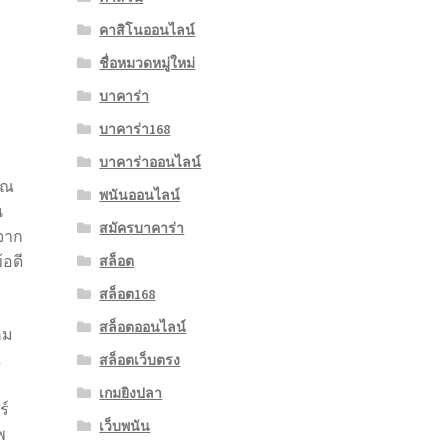
คาสิโนออนไลน์
ชื่อหมวดหมู่ใหม่
บาคาร่า
บาคาร่า168
บาคาร่าออนไลน์
ุณ
พนันออนไลน์
น
สมัครบาคาร่า
รจาก
้อดี
สล็อต
สล็อต168
สล็อตออนไลน์
หม
ณ
สล็อตเว็บตรง
เกมยิงปลา
ร์
เว็บพนัน
พ