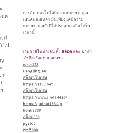
ุณ
การล้มเหลวไม่ได้มีความหมายว่าคุณ
 แต่
เป็นคนล้มเหลว มันเพียงแค่มีความ
หมายว่าคุณยังมิได้ประสบผลสำเร็จใน
เวลานี้
จะมี
ลับไป
เว็บคาสิโนน่าเล่น ทั้ง
สล็อต
และ
บาคา
ร่า
ตึงจริงแตกบ่อยมาก
ัญ
joker123
นะ
Hengjing168
ยว!
สล็อตเว็บตรง
ับ
https://st99.bet
 ๆ
สล็อตเว็บตรง
https://www.jinda44.io/
https://judhai168.vip
bonus888
สล็อต888
pgslot
ร
พุซซี่888