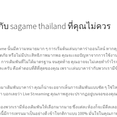
ับ sagame thailand ที่คุณไม่ควร
sagame นั้นมีความหมายมาก ๆ การเริ่มต้นเล่นบาคาร่าออนไลน์ หากค
ปลอดภัย หรือไม่มีประสิทธิภาพมากพอ คุณจะเจอปัญหาจากการใช้งา
ด การเดิมพันที่ไม่ได้มาตรฐาน จนสุดท้าย คุณอาจจะไม่เคยทำกำไ
หละครับ คือคำตอบที่ดีที่สุดของคุณ เพราะเล่นบาคาร่ากับพวกเรามีข
้ามาเดิมพันบาคาร่า คุณก็น่าจะอยากเห็นการเดิมพันแบบชัด ๆ ใช่ไ
รา บอกเลยว่า Live Streaming คุณภาพสูงจะปรากฏอยู่บนจอของคุ
องพวกเรามีห้องเดิมพันให้เลือกมากมาย ซึ่งแต่ละห้องก็จะมีดีลเลอ
่านี้มีการเทรนมาเป็นอย่างดี เข้าใจกติกาแบบ 100% มั่นใจในคุณภา