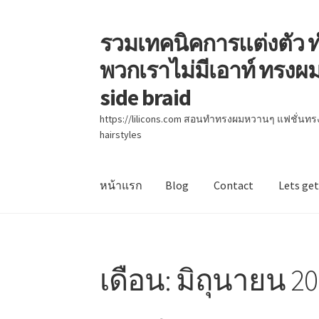
รวมเทคนิคการแต่งตัว 
Skip
Skip
to
to
พวกเราไม่มีเอาท์ ทรงผม
navigation
content
side braid
https://lilicons.com สอนทำทรงผมหวานๆ แฟชั่นทรงผมไ
hairstyles
หน้าแรก
Blog
Contact
Lets get
หน้าแรก
Blog
Contact
Lets get your new site
เดือน:
มิถุนายน 20