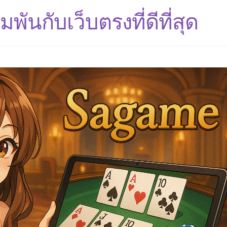
มพันกับเว็บตรงที่ดีที่สุด