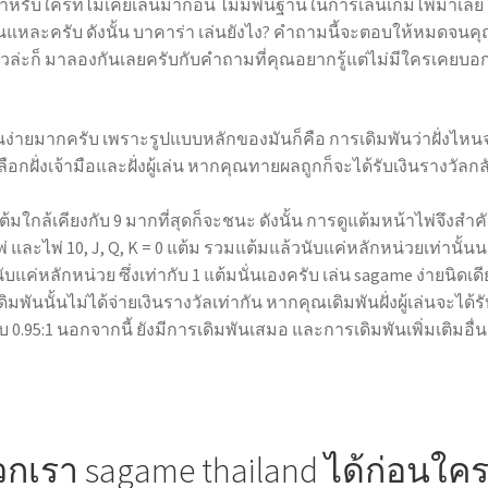
สำหรับใครที่ไม่เคยเล่นมาก่อน ไม่มีพื้นฐานในการเล่นเกมไพ่มาเลย
่นแหละครับ ดังนั้น บาคาร่า เล่นยังไง? คำถามนี้จะตอบให้หมดจนค
่ะก็ มาลองกันเลยครับกับคำถามที่คุณอยากรู้แต่ไม่มีใครเคยบอก
นง่ายมากครับ เพราะรูปแบบหลักของมันก็คือ การเดิมพันว่าฝั่งไหน
ลือกฝั่งเจ้ามือและฝั่งผู้เล่น หากคุณทายผลถูกก็จะได้รับเงินรางวัลก
้มใกล้เคียงกับ 9 มากที่สุดก็จะชนะ ดังนั้น การดูแต้มหน้าไพ่จึงสำค
พ่ และไพ่ 10, J, Q, K = 0 แต้ม รวมแต้มแล้วนับแค่หลักหน่วยเท่านั้น
ับแค่หลักหน่วย ซึ่งเท่ากับ 1 แต้มนั่นเองครับ เล่น sagame ง่ายนิดเดี
พันนั้นไม่ได้จ่ายเงินรางวัลเท่ากัน หากคุณเดิมพันฝั่งผู้เล่นจะได้ร
รับ 0.95:1 นอกจากนี้ ยังมีการเดิมพันเสมอ และการเดิมพันเพิ่มเติมอื่น
กเรา sagame thailand ได้ก่อนใค