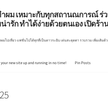
ทำผม เหมาะกับทุกสถานณการณ์ ร่วม
น่ารัก ทำได้ง่ายด้วยตนเอง เปิดร้าน
ปเที่ยว แฟชั่นไปได้ทุกที่เป็นดาวระยิบ เด่นสะดุดตา รวบรวม เพิ่มเติมด้วยพ
 your new site up and running in no time!
Pin Posts
 up and running in no time!
Pin Posts
25