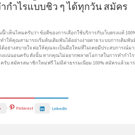
 ทำกำไรแบบชิว ๆ ได้ทุกวัน สมัคร
ี้! เห็นไหมครับว่า ข้อดีของการเลือกใช้บริการกับเว็บตรงแท้ 100
ทำให้คุณสามารถเริ่มต้นเดิมพันได้อย่างง่ายดาย ระบบการเดิมพันที
้อย่างสบายใจ ต่อให้คุณจะเป็นมือใหม่ที่ไม่เคยมีประสบการณ์มา
่างแน่นอนครับ ดังนั้น หากคุณไม่อยากพลาดโอกาสในการทำกำไรที
นะครับ สมัครสมาชิกใหม่ฟรี ไม่มีค่าธรรมเนียม 100% สมัครแล้วมา
Pinterest
LinkedIn