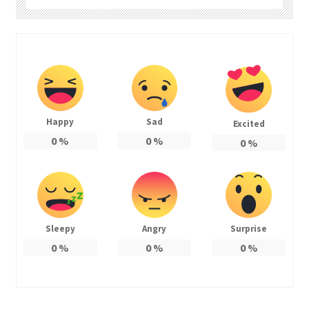
Happy
Sad
Excited
0
%
0
%
0
%
Sleepy
Angry
Surprise
0
%
0
%
0
%