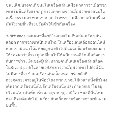
ชนะเลิศ. บางคนที่ชนะในเครื่องเล่นเสมือนกล่าวว่าเมื่อพวก
เขาเริ่มต้นครั้งแรกกฎอาจแตกต่างจากเมื่อพวกเขาชนะใน
เครื่องธรรมดา พวกเขาบอกว่า เพราะไม่มีอากาศในเครื่อง
มันจึงง่ายขึ้น ที่จะปรับตัวให้เข้ากับเครื่อง.
918kissme
บางคนมาที่คาสิโนและเริ่มเดินเล่นเครื่องเล่น
สล็อต หากพวกเขาเป็นคนใหม่ในเครื่องเล่นสล็อตออนไลน์
พวกเขามีแนวโน้มที่จะถูกนําตัวไปที่แผนกต้อนรับและบอก
ให้รอจนกว่าตั๋วจะถูกเปลี่ยนไปให้พนักงานเสิร์ฟเพื่อจัดการ
กับการชําระเงินของผู้เล่น หลายคนที่เล่นเครื่องเล่นสล็อต
ในBryant parkในลาสเวกัสกล่าวว่าเมื่อพวกเขาไปถึงที่นั่น
ไม่มีทางที่จะข้ามเครื่องเล่นสล็อตหลายร้อยตัวที่
กระจัดกระจายอยู่ในห้องโถง พวกเขาจะใช้เวลาหนึ่งชั่วโมง
เดินจากเครื่องหนึ่งไปอีกเครื่องหนึ่ง และถ้าพวกเขาไม่อยู่
บริเวณไบรอันท์พาร์ค ลองดูรอบๆดูว่ามีใครชนะที่นั่นไหม
ก่อนที่จะเดินต่อไป. เครื่องเล่นสล็อตกระจัดกระจายเช่นพรม
บนพื้น