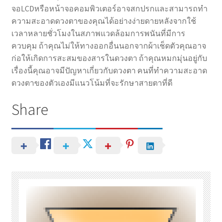
จอLCDหรือหน้าจอคอมพิวเตอร์อาจสกปรกและสามารถทํา
ความสะอาดดวงตาของคุณได้อย่างง่ายดายหลังจากใช้
เวลาหลายชั่วโมงในสภาพแวดล้อมการพนันที่มีการ
ควบคุม ถ้าคุณไม่ให้ทางออกอื่นนอกจากผ้าเช็ดตัวคุณอาจ
ก่อให้เกิดการสะสมของสารในดวงตา ถ้าคุณหมกมุ่นอยู่กับ
เรื่องนี้คุณอาจมีปัญหาเกี่ยวกับดวงตา คนที่ทําความสะอาด
ดวงตาของตัวเองมีแนวโน้มที่จะรักษาสายตาที่ดี
Share