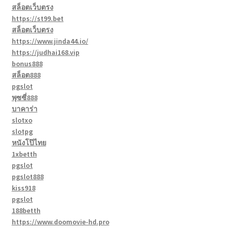
สล็อตเว็บตรง
https://st99.bet
สล็อตเว็บตรง
https://www.jinda44.io/
https://judhai168.vip
bonus888
สล็อต888
pgslot
พุซซี่888
บาคาร่า
slotxo
slotpg
หนังโป๊ไทย
1xbetth
pgslot
pgslot888
kiss918
pgslot
188betth
https://www.doomovie-hd.pro