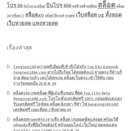
สล็อต
โปร 66
ปันโปร 666
ปันโปร 66 สล็อต
พุชชี่
พุซซี่
พุซซี่888
สล็อต
สล็อตxo
เว็บสล็อต pg ทั้งหมด
168
สล็อต777
สล็อตโจ๊กเกอร์
หวยสด
เว็บหวยสด
แทงหวยสด
เรื่องล่าสุด
Tangtem168 ความพรีเมียมที่เข้าถึงได้จริง Top 8 by Dominik
tangtem168e.com ฝากไม่ถึงร้อย ได้สอยตังแน่ จ่ายตรง กี่ล้านก็
จ่าย คัดมาแล้ว เล่นได้ทุกเกม สล็อตเว็บตรง เข้าให้ทัน ก่อน
รางวัลหลุดมือ 26 ส.ค. 69
สล็อต168 เกมสล็อต ที่ผู้เล่นชื่นชอบ ที่สุด Top 13 by Reta
Hengjing168d.com โปรโมชั่นเครดิตฟรี 100% กล่องสุ่มเฮงเฮง
รับเครดิตฟรี ไลฟ์สด สล็อต ยิงปลา กีฬา ไพ่ hengjing168 แจก
เครดิตฟรี เยอะที่สุด 3 สิงหาคม 69
สล็อต888 webตรง เจาะลึก สล็อต เกมยอดฮิตแห่งยุค พร้อมวิธี
เล่นและสิ่งที่มือใหม่ต้องรู้ พนันออนไลน์ เว็บใหญ่ ทดลองเล่น
Top 63 by Julie jin888.asia 29 ก.ค. 26