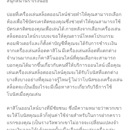
สนุกสนานร่าเริง
น้อย
บ่อย
ที่
เครื่องเล่น
ส
ล็อต
ออนไลน์
ช่วยทำให้
คุณ
สามารถ
เลือก
ห้อง
เพื่อ
ใช้
บัตรเครดิต
ของ
คุณ
ซึ่ง
ช่วยทำให้
คุณ
สามารถ
ใช้
บัตรเครดิต
ของ
คุณ
เพื่อ
เล่น
ได้
ภายหลังจาก
เลือก
เครื่องเล่น
ส
ล็อต
ออนไลน์
ระบบ
จะ
ขอให้
คุณ
ดาวน์โหลด
โปรแกรม
คอมพิวเตอร์
และก็
ตั้งค่า
บัญชี
ที่
คุณ
จะ
ได้รับ
การ
ชําระ
เงิน
จาก
เครื่องเล่น
ส
ล็อต
คาสิโน
มี
เครื่องเล่น
ส
ล็อต
ที่
แตกต่าง
จำนวนมาก
และก็
คาสิโน
ออนไลน์
ที่
คุณ
เลือก
จะ
สามารถ
บอก
คุณ
ได้มาก
ขึ้น
เกี่ยวกับ
คนที่
ให้บริการ
ออนไลน์
เมื่อ
คุณ
เล่น
เครื่องเล่น
ส
ล็อต
ออนไลน์
คุณ
จะ
ได้รับ
โบนัส
ที่
แตกต่าง
บางสิ่งบางอย่าง
ที่
คุณอาจ
รู้
ไหม
รู้
ไม่ว่า
โบนัส
ของ
เครื่องเล่น
ส
ล็อต
จะ
เป็นเยี่ยงไร
จะ
มี
เนื้อหาสาระเกี่ยวกับ
วิธีการใช้
โบนัส
เมื่อ
คุณ
เล่น
คาสิโน
ออนไลน์
บางที่
มีชัย
ชนะ
ซึ่ง
มีความหมายว่า
พวกเขา
จะ
ให้
โบนัส
คุณ
แล้วก็
ทุ่นค่าใช้จ่าย
สำหรับในการ
ฝาก
คราว
แรก
ของ
คุณ
(
เป็น
รางวัล
พวกเขา
ไม่อาจจะ
เปลี่ยนแปลง
จํา
นว
น
เงินออม
ได้
)
ด้วยเหตุนั้น
เมื่อ
เลือก
ที่จะ
เล่น
เครื่องเล่น