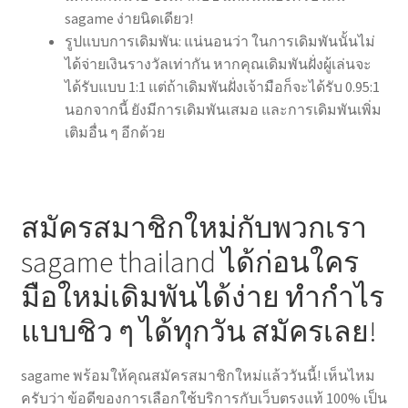
sagame ง่ายนิดเดียว!
รูปแบบการเดิมพัน: แน่นอนว่า ในการเดิมพันนั้นไม่
ได้จ่ายเงินรางวัลเท่ากัน หากคุณเดิมพันฝั่งผู้เล่นจะ
ได้รับแบบ 1:1 แต่ถ้าเดิมพันฝั่งเจ้ามือก็จะได้รับ 0.95:1
นอกจากนี้ ยังมีการเดิมพันเสมอ และการเดิมพันเพิ่ม
เติมอื่น ๆ อีกด้วย
สมัครสมาชิกใหม่กับพวกเรา
sagame thailand ได้ก่อนใคร
มือใหม่เดิมพันได้ง่าย ทำกำไร
แบบชิว ๆ ได้ทุกวัน สมัครเลย!
sagame พร้อมให้คุณสมัครสมาชิกใหม่แล้ววันนี้! เห็นไหม
ครับว่า ข้อดีของการเลือกใช้บริการกับเว็บตรงแท้ 100% เป็น