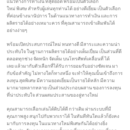
แนวทางการทำเงิน ที่สุดยอด พร้อมเป็นตัวเลือก
ใหม่ พิเศษ สำหรับผู้เล่นทุกท่านได้ อย่างดีเยี่ยม เป็นตัวเลือก
ที่ค่อนข้างนานัปการ ในด้านแนวทางการทำเงิน และการ
ผลิตรายได้อย่างเหมาะควร ที่คุณสามารถเข้าเดิมพันได้
อย่างง่ายๆ
พร้อมเปิดประสบการณ์ใหม่ หนทางดี มีสาระและความน่า
ประทับใจ ในฐานการผลิตรายได้อย่างเต็มเปี่ยม เป็นส่วนที่ดี
ตลอดทุกช่วง จัดหนัก จัดเต็ม บนโทรศัพท์เคลื่อนที่ ได้
เลย แล้วมากับตัวเลือกที่ได้รับ การยอมรับอย่างชัดเจน มา
กับข้อสำคัญ ไม่ทางใดก็ทางหนึ่ง จะทำให้คุณนั้นเข้าถึงการ
ลงทุน สุดพิเศษ มีความยอดเยี่ยมเป็นรายได้หลัก มีความ
มากมายหลากหลาย เป็นส่วนประกอบผสาน ของการลงทุน
ที่น่าประทับใจ ส่วนผสมประสานของลู่ทางใหม่
คุณสามารถเลือกเล่นได้ดิบได้ดี กว่าเดิม ผ่านระบบที่มี
คุณภาพสูง สนุกไปกับพวกเราได้ ในทันทีทันใดแล้วก็ยังคง
มากับการลงทุน ในแนวทางใหม่พิเศษกันได้อย่างยิ่ง