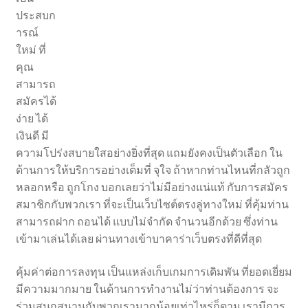
ประสบก
ารณ์
ใหม่ ที่
คุณ
สามารถ
สมัครได้
ง่าย ได้
เงินดี มี
ความโปร่งสบายใสอย่างยิ่งที่สุด แถมยังคงเป็นตัวเลือก ใน
ด้านการให้บริการอย่างเต็มที่ จุใจ ถ้าหากท่านไหนที่กลัวถูก
หลอกหรือ ถูกโกง บอกเลยว่าไม่มีอย่างแน่แท้ กับการสมัคร
สมาชิกกับพวกเรา ที่จะเป็นเว็บไซต์ตรงลู่ทางใหม่ ที่คุ้มท่าน
สามารถฝาก ถอนได้ แบบไม่จำกัด จำนวนอีกด้วย ซึ่งท่าน
เข้ามาเล่นได้เลย ผ่านทางเข้าบาคาร่าเว็บตรงที่ดีที่สุด
คุ้มค่าต่อการลงทุน เป็นแหล่งเก็บเกมการเดิมพัน ที่ยอดเยี่ยม
มีความมากมาย ในด้านการทำงานไม่ว่าท่านต้องการ จะ
ร่วมสนุกสนานกับพวกเรามากน้อยเท่าไหร่ก็ตาม เรามีการ