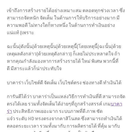
เข้าถึงการสร้างรายได้อย่างเหมาะสม ตลอดทุกช่วงเวลา ซึ่ง
สามารถจัดหนัก จัดเต็ม ในด้านการให้บริการอย่างมาก มี
ความพอดี ไม่ทางใดก็ทางหนึ่ง ในด้านการทำเงินอย่าง
แน่แท้ {เพราะ
ฉะนั้น|ดังนั้น|ด้วยเหตุนั้น|ด้วยเหตุนี้|โดยเหตุนี้|ฉะนั้น|ด้วย
เหตุผลดังกล่าว|ด้วยเหตุดังกล่าว} ก็เลยไม่ประหลาดใจ ถ้า
หากคุณกำลังมองหาการสร้างรายได้ ใหม่ พิเศษ พวกนี้ที่
ดี มีสาระแล้วก็น่าประทับใจ
บาคาร่า เว็บไซต์ดี จัดเต็ม เว็บไซต์ตรง ช่องทางดี ทำเงินได้
การันตีได้ว่า บาคาร่าเป็นแหล่งวิธีการทำเงินที่ดี สามารถจัด
ตรงได้เลย รวมทั้งจัดเต็มได้ง่ายๆที่ถูกสร้างสรรค์ เกม
บาคา
ร่า
ประสิทธิภาพเยอะมาก ระบบภาพที่ดี ภาพ ชัด
แจ๋ว ระดับ HD ทรงตรงจากคาสิโนสด ซึ่งสามารถทำเงินได้
ตลอดระยะเวลา รวมทั้งมากับ การผลิตรายได้ ที่คุ้ม มากับ