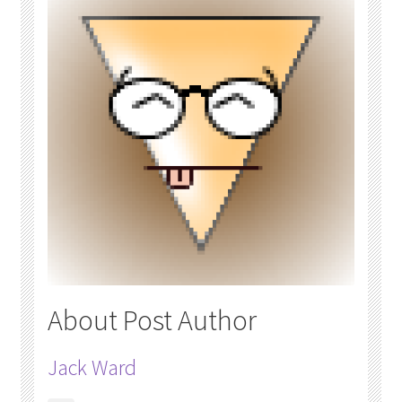
About Post Author
Jack Ward