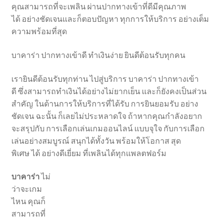
คุณสามารถที่จะเพลิน ผ่านปากทางเข้าที่ดีมีคุณภาพ
ได้ อย่างชัดเจนและก็ตอบปัญหา ทุกการให้บริการ อย่างเต็ม
ความพร้อมที่สุด
บาคาร่า ปากทางเข้าดี ทำเงินง่าย ยินดีต้อนรับทุกคน
เรายินดีต้อนรับทุกท่าน ไปสู่บริการ บาคาร่า ปากทางเข้า
ดี ซึ่งสามารถทำเงินได้อย่างไม่ยากเย็น และก็ยังคงเป็นส่วน
สำคัญ ในด้านการให้บริการที่ได้รับ การยินยอมรับ อย่าง
ชัดเจน ฉะนั้น ก็เลยไม่ประหลาดใจ ถ้าหากคุณกำลังอยาก
จะสรุปกับ การเลือกเล่นเกมออนไลน์ แบบจุใจ กับการเลือก
เล่นอย่างสมบูรณ์ สนุกได้ทั้งวัน พร้อมให้โอกาส สุด
พิเศษ ได้ อย่างดีเยี่ยม ที่เพลินได้ทุกแพลตฟอร์ม
บาคาร่า
ไม่
ว่าจะเกม
ไหน คุณก็
สามารถที่