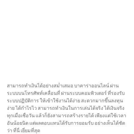
สามารถทำเงินได้อย่างสม่ำเสมอ บาคาร่าออนไลน์ ผ่าน
ระบบบนโทรศัพท์เคลื่อนที่ ผ่านระบบคอมพิวเตอร์ ที่รองรับ
ระบบปฏิบัติการ ให้เข้าใช้งานได้ง่าย สะดวกมากขึ้นลงทุน
ง่าย ได้กำไรไว สามารถทำเงินในการเล่นได้จริง ได้เงินจริง
ทุกเมื่อเชื่อวัน แล้วก็ยังสามารถสร้างรายได้ เพียงแต่ใช้เวลา
อันน้อยนิด แต่ผลตอบแทนได้รับการยอมรับ อย่างเห็นได้ชัด
ว่า ที่นี่ เยี่ยมที่สุด