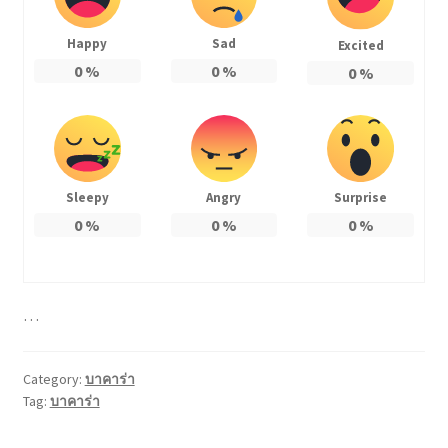
Happy
Sad
Excited
0
%
0
%
0
%
Sleepy
Angry
Surprise
0
%
0
%
0
%
…
Category:
บาคาร่า
Tag:
บาคาร่า