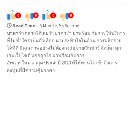
0
0
0
0
Read Time:
6 Minute, 55 Second
บาคาร่า
กล่าวได้เลยว่า บาคาร่า มาพร้อม กับการให้บริการ
ที่ไม่ซ้ำใคร เป็นตัวเลือก น่าประทับใจในด้าน การผลิตราย
ได้ที่ดี มีคุณภาพอย่างไม่ต้องสงสัย จ่ายเงินชัวร์ จัดเต็ม ทุก
เกมเว็บไซต์ นอกถูกใจ มาพร้อมกับการ
อัพเดท ใหม่ ล่าสุด ประจำปี 2023 ที่ให้ท่านได้ เข้าถึงการ
ลงทุนที่มีความคุ้มราคา