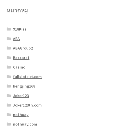
หมวดหมู่
918Kiss
ABA
ABAGroup2
Baccarat
Casino
fullsloteiei.com
hengjing168
Joker123
Joker123th.com
no1huay
no1huay.com