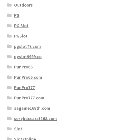
Outdoors
PG
PG Slot
PGSlot
pgslot77.com
pgslot9999.co
PunPro66
PunPro66.com
PunPro777
PunPro777.com
sagame168th.com
sexybaccarat168.com
Slot
Slot Online