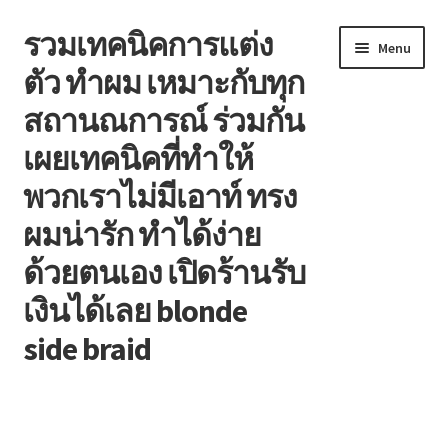
รวมเทคนิคการแต่ง
Skip
Skip
Menu
to
to
ตัว ทำผม เหมาะกับทุก
navigation
content
สถานณการณ์ ร่วมกัน
เผยเทคนิคที่ทำให้
พวกเราไม่มีเอาท์ ทรง
ผมน่ารัก ทำได้ง่าย
ด้วยตนเอง เปิดร้านรับ
เงินได้เลย blonde
side braid
หน้าแรก
Blog