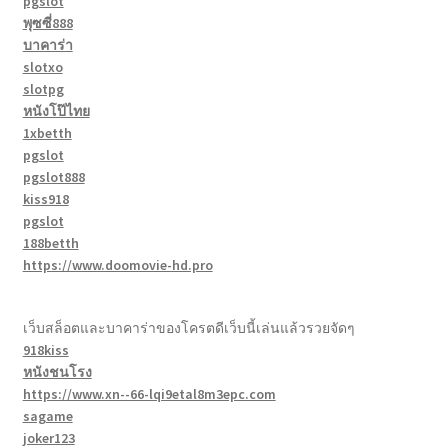
pgslot
พุซซี่888
บาคาร่า
slotxo
slotpg
หนังโป๊ไทย
1xbetth
pgslot
pgslot888
kiss918
pgslot
188betth
https://www.doomovie-hd.pro
เว็บสล็อตและบาคาร่าของโครตดีเว็บนี้เล่นแล้วรวยจัดๆ
918kiss
หนังชนโรง
https://www.xn--66-lqi9etal8m3epc.com
sagame
joker123