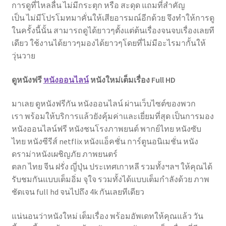
การดูที่ไหลลื่น ไม่มีกระตุก หรือ สะดุด แถมที่สำคัญ
เป็น ไม่มีโปรโมทมาคั่นให้เสียอารมณ์อีกด้วย จึงทำให้การดู
ในครั้งนี้นั้น สามารถดูได้ยาวๆตั้งแต่ต้นเรื่องจนจบเรื่องเลยที
เดียว ใช้งานได้ยาวๆมองได้ยาวๆโดยที่ไม่มีอะไรมากั้นให้
วุ่นวาย
ดูหนังฟรี
หนังออนไลน์
หนังใหม่เต็มเรื่อง Full HD
มาเลย ดูหนังฟรีกัน หนังออนไลน์ ผ่านเว็บไซต์ของพวก
เรา พร้อมให้บริการแล้วยังคุ้มค่าและเยี่ยมที่สุด เป็นการมอง
หนังออนไลน์ฟรี หนังชนโรงภาพยนต์ พากย์ไทย หนังซับ
ไทย หนังซีรีส์ netflix หนังแอ็คชั่น การ์ตูนอนิเมชั่น หนัง
ดราม่าหนังเผชิญภัย ภาพยนตร์
ตลก ไทย จีน ฝรั่ง ญี่ปุ่น ประเทศเกาหลี รวมทั้งฯลฯ ให้คุณได้
รับชมกันแบบเต็มอิ่ม จุใจ รวมทั้งได้แบบเต็มกำลังด้วย ภาพ
ชัดเจน full hd จนไปถึง 4k กันเลยทีเดียว
แน่นอนว่าหนังใหม่ เต็มเรื่อง พร้อมอัพเดทให้คุณแล้ว วัน