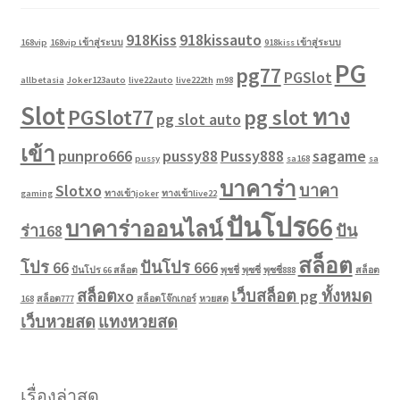
918Kiss
918kissauto
168vip
168vip เข้าสู่ระบบ
918kiss เข้าสู่ระบบ
PG
pg77
PGSlot
allbetasia
Joker123auto
live22auto
live222th
m98
Slot
PGSlot77
pg slot ทาง
pg slot auto
เข้า
punpro666
pussy88
Pussy888
sagame
pussy
sa168
sa
บาคาร่า
Slotxo
บาคา
gaming
ทางเข้าjoker
ทางเข้าlive22
ปันโปร66
บาคาร่าออนไลน์
ร่า168
ปัน
สล็อต
โปร 66
ปันโปร 666
ปันโปร 66 สล็อต
พุชชี่
พุซซี่
พุซซี่888
สล็อต
สล็อตxo
เว็บสล็อต pg ทั้งหมด
168
สล็อต777
สล็อตโจ๊กเกอร์
หวยสด
เว็บหวยสด
แทงหวยสด
เรื่องล่าสุด