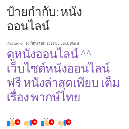
ป้ายกำกับ:
หนัง
Contact
ออนไลน์
Lets get your new site up and running in no time!
Posted on
15 มิถุนายน 2023
by
Jack Ward
Pin Posts
ดูหนังออนไลน์ ^^
เว็บไซต์หนังออนไลน์
ฟรี หนังล่าสุดเพียบ เต็ม
เรื่อง พากษ์ไทย
0
0
0
0