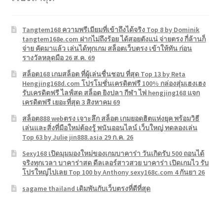
Tangtem168 ความพรีเมียมที่เข้าถึงได้จริง Top 8 by Dominik
tangtem168e.com ฝากไม่ถึงร้อย ได้สอยตังแน่ จ่ายตรง กี่ล้านก็
จ่าย คัดมาแล้ว เล่นได้ทุกเกม สล็อตเว็บตรง เข้าให้ทัน ก่อน
รางวัลหลุดมือ 26 ส.ค. 69
สล็อต168 เกมสล็อต ที่ผู้เล่นชื่นชอบ ที่สุด Top 13 by Reta
Hengjing168d.com โปรโมชั่นเครดิตฟรี 100% กล่องสุ่มเฮงเฮง
รับเครดิตฟรี ไลฟ์สด สล็อต ยิงปลา กีฬา ไพ่ hengjing168 แจก
เครดิตฟรี เยอะที่สุด 3 สิงหาคม 69
สล็อต888 webตรง เจาะลึก สล็อต เกมยอดฮิตแห่งยุค พร้อมวิธี
เล่นและสิ่งที่มือใหม่ต้องรู้ พนันออนไลน์ เว็บใหญ่ ทดลองเล่น
Top 63 by Julie jin888.asia 29 ก.ค. 26
Sexy168 เปิดมุมมองใหม่ของเกมบาคาร่า วันเกิดรับ 500 ถอนได้
จริงทุกเวลา บาคาร่าสด ดีลเลอร์สาวสวย บาคาร่า เปิดเกมไว รับ
โปรใหญ่ไปเลย Top 100 by Anthony sexy168c.com 4 กันยา 26
sagame thailand เดิมพันกับเว็บตรงที่ดีที่สุด