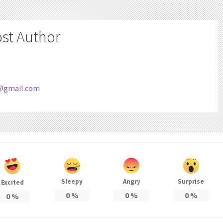
st Author
@gmail.com
Sleepy
Angry
Surprise
Excited
0
%
0
%
0
%
0
%