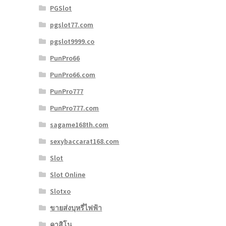
PGSlot
pgslot77.com
pgslot9999.co
PunPro66
PunPro66.com
PunPro777
PunPro777.com
sagame168th.com
sexybaccarat168.com
Slot
Slot Online
Slotxo
ขายส่งบุหรี่ไฟฟ้า
คาสิโน