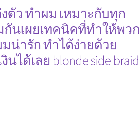
งตัว ทำผม เหมาะกับทุก
กันเผยเทคนิคที่ทำให้พวก
ผมน่ารัก ทำได้ง่ายด้วย
งินได้เลย blonde side braid