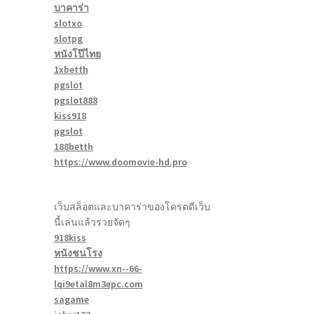
บาคาร่า
slotxo
slotpg
หนังโป๊ไทย
1xbetth
pgslot
pgslot888
kiss918
pgslot
188betth
https://www.doomovie-hd.pro
เว็บสล็อตและบาคาร่าของโครตดีเว็บ
นี้เล่นแล้วรวยจัดๆ
918kiss
หนังชนโรง
https://www.xn--66-
lqi9etal8m3epc.com
sagame