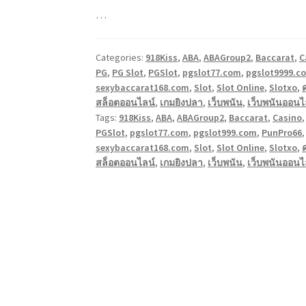
…
Categories:
918Kiss
,
ABA
,
ABAGroup2
,
Baccarat
,
C
PG
,
PG Slot
,
PGSlot
,
pgslot77.com
,
pgslot9999.c
sexybaccarat168.com
,
Slot
,
Slot Online
,
Slotxo
,
สล็อตออนไลน์
,
เกมยิงปลา
,
เว็บพนัน
,
เว็บพนันออนไ
Tags:
918Kiss
,
ABA
,
ABAGroup2
,
Baccarat
,
Casino
PGSlot
,
pgslot77.com
,
pgslot999.com
,
PunPro66
sexybaccarat168.com
,
Slot
,
Slot Online
,
Slotxo
,
สล็อตออนไลน์
,
เกมยิงปลา
,
เว็บพนัน
,
เว็บพนันออนไ