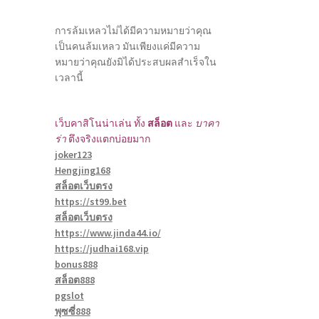
การล้มเหลวไม่ได้มีความหมายว่าคุณ
เป็นคนล้มเหลว มันเพียงแค่มีความ
หมายว่าคุณยังมิได้ประสบผลสำเร็จใน
เวลานี้
เว็บคาสิโนน่าเล่น ทั้ง
สล็อต
และ
บาคา
ร่า
ตึงจริงแตกบ่อยมาก
joker123
Hengjing168
สล็อตเว็บตรง
https://st99.bet
สล็อตเว็บตรง
https://www.jinda44.io/
https://judhai168.vip
bonus888
สล็อต888
pgslot
พุซซี่888