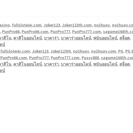
asino
,
fullsloteiei.com
,
Joker123
,
Joker123th.com
,
no1huay
,
no1huay.c
o
,
PunPro66
,
PunPro66.com
,
PunPro777
,
PunPro777.com
,
sagame168th.c
คาสิโน
,
คาสิโนออนไลน์
,
บาคาร่า
,
บาคาร่าออนไลน์
,
พนันออนไลน์
,
สล็อต
,
ลน์
,
fullsloteiei.com
,
Joker123
,
Joker123th
,
no1huay
,
no1huay.com
,
PG
,
PG 
,
PunPro66.com
,
PunPro777
,
PunPro777.com
,
Pussy888
,
sagame168th.c
คาสิโน
,
คาสิโนออนไลน์
,
บาคาร่า
,
บาคาร่าออนไลน์
,
พนันออนไลน์
,
สล็อต
,
ลน์