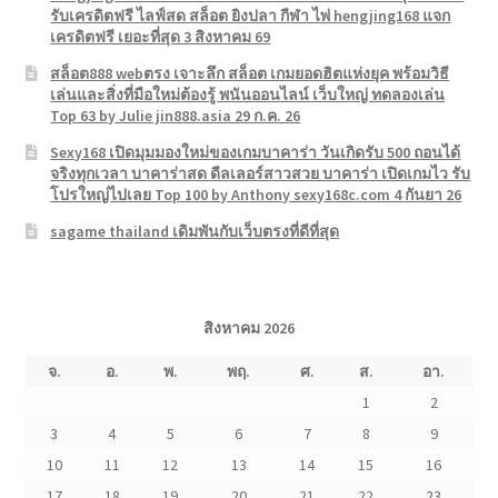
รับเครดิตฟรี ไลฟ์สด สล็อต ยิงปลา กีฬา ไพ่ hengjing168 แจก
เครดิตฟรี เยอะที่สุด 3 สิงหาคม 69
สล็อต888 webตรง เจาะลึก สล็อต เกมยอดฮิตแห่งยุค พร้อมวิธี
เล่นและสิ่งที่มือใหม่ต้องรู้ พนันออนไลน์ เว็บใหญ่ ทดลองเล่น
Top 63 by Julie jin888.asia 29 ก.ค. 26
Sexy168 เปิดมุมมองใหม่ของเกมบาคาร่า วันเกิดรับ 500 ถอนได้
จริงทุกเวลา บาคาร่าสด ดีลเลอร์สาวสวย บาคาร่า เปิดเกมไว รับ
โปรใหญ่ไปเลย Top 100 by Anthony sexy168c.com 4 กันยา 26
sagame thailand เดิมพันกับเว็บตรงที่ดีที่สุด
สิงหาคม 2026
จ.
อ.
พ.
พฤ.
ศ.
ส.
อา.
1
2
3
4
5
6
7
8
9
10
11
12
13
14
15
16
17
18
19
20
21
22
23