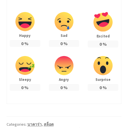
Happy
Sad
Excited
0
%
0
%
0
%
Sleepy
Angry
Surprise
0
%
0
%
0
%
Categories:
บาคาร่า
,
สล็อต