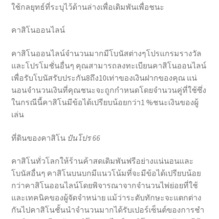
ใช้กลยุทธ์ที่ระบุไว้ด้านล่างเพื่อเดิมพันเพื่อชนะ
คาสิโนออนไลน์
คาสิโนออนไลน์จํานวนมากมีโบนัสต่างๆโปรแกรมรางวัล
และโปรโมชั่นอื่นๆ คุณสามารถลงทะเบียนคาสิโนออนไลน์
เพื่อรับโบนัสรับประกัน8ถึง10เท่าของเงินฝากของคุณ แน่
นอนจํานวนเงินที่คุณชนะจะถูกกําหนดโดยจํานวนคู่ที่ใช้ซึ่ง
ในกรณีนี้คาสิโนมีข้อได้เปรียบน้อยกว่า1 %ชนะเงินของผู้
เล่น
ที่ดินของคาสิโน
ปันโปร 66
คาสิโนทั่วโลกให้ร้านค้าสดเดิมพันฟรีอย่างแน่นอนและ
โบนัสอื่นๆ คาสิโนบนบกมีแนวโน้มที่จะมีข้อได้เปรียบน้อย
กว่าคาสิโนออนไลน์โดยพิจารณาจากจํานวนไพ่ย่อยที่ใช้
และเทคนิคของผู้จัดจําหน่าย แม้ว่าระดับทักษะจะแตกต่าง
กันไปคาสิโนชั้นนําจํานวนมากได้รับเปอร์เซ็นต์ของการชํา