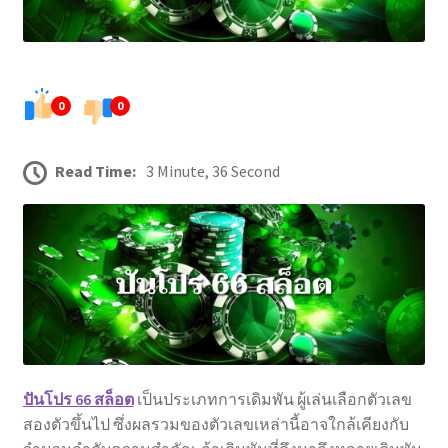
0
0
Read Time:
3 Minute, 36 Second
ปันโปร 66 สล็อต
เป็นประเภทการเดิมพัน ผู้เล่นเลือกตัวเลข
สองตัวขึ้นไป ซึ่งผลรวมของตัวเลขเหล่านี้อาจใกล้เคียงกับ