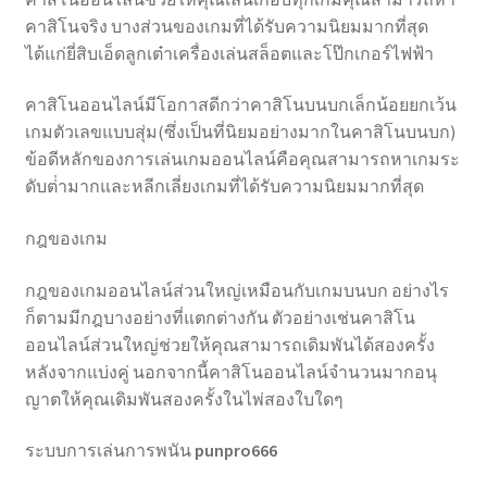
คาสิโนจริง บางส่วนของเกมที่ได้รับความนิยมมากที่สุด
ได้แก่ยี่สิบเอ็ดลูกเต๋าเครื่องเล่นสล็อตและโป๊กเกอร์ไฟฟ้า
คาสิโนออนไลน์มีโอกาสดีกว่าคาสิโนบนบกเล็กน้อยยกเว้น
เกมตัวเลขแบบสุ่ม(ซึ่งเป็นที่นิยมอย่างมากในคาสิโนบนบก)
ข้อดีหลักของการเล่นเกมออนไลน์คือคุณสามารถหาเกมระ
ดับต่ํามากและหลีกเลี่ยงเกมที่ได้รับความนิยมมากที่สุด
กฎของเกม
กฎของเกมออนไลน์ส่วนใหญ่เหมือนกับเกมบนบก อย่างไร
ก็ตามมีกฎบางอย่างที่แตกต่างกัน ตัวอย่างเช่นคาสิโน
ออนไลน์ส่วนใหญ่ช่วยให้คุณสามารถเดิมพันได้สองครั้ง
หลังจากแบ่งคู่ นอกจากนี้คาสิโนออนไลน์จํานวนมากอนุ
ญาตให้คุณเดิมพันสองครั้งในไพ่สองใบใดๆ
ระบบการเล่นการพนัน
punpro666