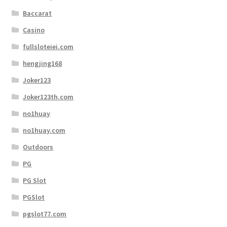
Baccarat
Casino
fullsloteiei.com
hengjing168
Joker123
Joker123th.com
no1huay
no1huay.com
Outdoors
PG
PG Slot
PGSlot
pgslot77.com