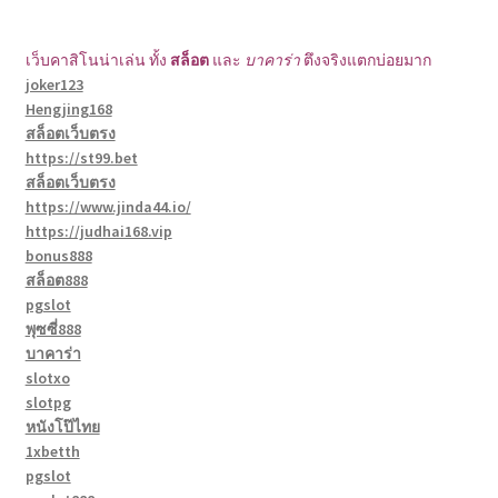
เว็บคาสิโนน่าเล่น ทั้ง
สล็อต
และ
บาคาร่า
ตึงจริงแตกบ่อยมาก
joker123
Hengjing168
สล็อตเว็บตรง
https://st99.bet
สล็อตเว็บตรง
https://www.jinda44.io/
https://judhai168.vip
bonus888
สล็อต888
pgslot
พุซซี่888
บาคาร่า
slotxo
slotpg
หนังโป๊ไทย
1xbetth
pgslot