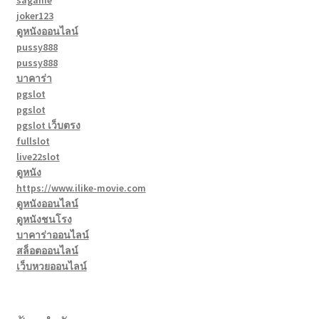
sagame
joker123
ดูหนังออนไลน์
pussy888
pussy888
บาคาร่า
pgslot
pgslot
pgslot เว็บตรง
fullslot
live22slot
ดูหนัง
https://www.ilike-movie.com
ดูหนังออนไลน์
ดูหนังชนโรง
บาคาร่าออนไลน์
สล็อตออนไลน์
เว็บหวยออนไลน์