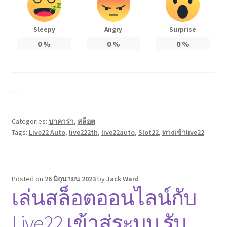
Sleepy
Angry
Surprise
0
%
0
%
0
%
…
Categories:
บาคาร่า
,
สล็อต
Tags:
Live22 Auto
,
live222th
,
live22auto
,
Slot22
,
ทางเข้าlive22
Posted on
26 มิถุนายน 2023
by
Jack Ward
เล่นสล็อตออนไลน์กับ
Live22 เข้าสู่ระบบ รับ