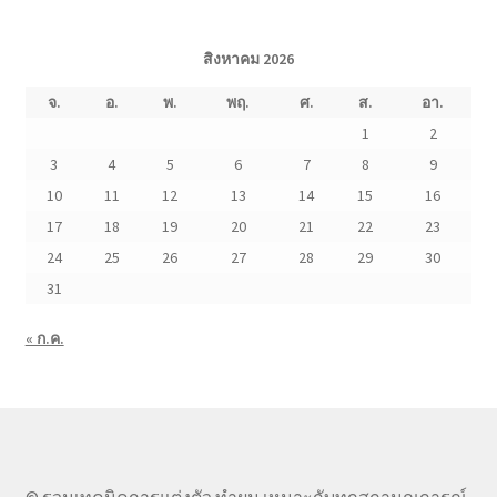
สิงหาคม 2026
จ.
อ.
พ.
พฤ.
ศ.
ส.
อา.
1
2
3
4
5
6
7
8
9
10
11
12
13
14
15
16
17
18
19
20
21
22
23
24
25
26
27
28
29
30
31
« ก.ค.
© รวมเทคนิคการแต่งตัว ทำผม เหมาะกับทุกสถานณการณ์