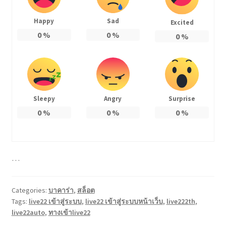
Happy
Sad
Excited
0
%
0
%
0
%
Sleepy
Angry
Surprise
0
%
0
%
0
%
…
Categories:
บาคาร่า
,
สล็อต
Tags:
live22 เข้าสู่ระบบ
,
live22 เข้าสู่ระบบหน้าเว็บ
,
live222th
,
live22auto
,
ทางเข้าlive22