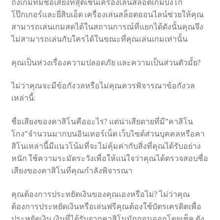
ถึงเกมที่มีชื่อเสียงที่สุดเช่นเครื่องเล่นสล็อตเกมบิงโก
โป๊กเกอร์และยี่สิบเอ็ด เครื่องเล่นสล็อตออนไลน์ช่วยให้คุณ
สามารถเล่นเกมสดได้ในสถานการณ์ที่แยกได้ดังนั้นคุณจึง
ไม่สามารถเล่นกับใครได้ในขณะที่คุณเล่นเกมเท่านั้น
คุณเป็นห่วงเรื่องความปลอดภัย และความเป็นส่วนตัวมั้ย?
ไม่ว่าคุณจะมีข้อกังวลหรือไม่คุณควรพิจารณาข้อกังวล
เหล่านี้:
ชื่อเสียงของคาสิโนคืออะไร? แต่น่าเสียดายที่มี”คาสิโน
โกง”จํานวนมากบนอินเทอร์เน็ต เว็บไซต์ส่วนบุคคลหรือคา
สิโนเหล่านี้มีแนวโน้มที่จะไม่คุ้มค่ากับสิ่งที่คุณได้รับอย่าง
หนัก ใช้ความระมัดระวังเพื่อให้แน่ใจว่าคุณได้ตรวจสอบชื่อ
เสียงของคาสิโนที่คุณกําลังพิจารณา
คุณต้องการประหยัดเงินของคุณเองหรือไม่? ไม่ว่าคุณ
ต้องการประหยัดเงินหรือเล่นฟรีคุณต้องใช้บัตรเครดิตเพื่อ
ประหยัดเงิน เงินที่ได้รับจากคาสิโนมักถอนออกโดยเช็ค ดัง