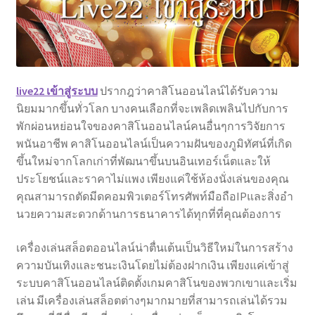
live22 เข้าสู่ระบบ
ปรากฎว่าคาสิโนออนไลน์ได้รับความ
นิยมมากขึ้นทั่วโลก บางคนเลือกที่จะเพลิดเพลินไปกับการ
พักผ่อนหย่อนใจของคาสิโนออนไลน์คนอื่นๆการวิจัยการ
พนันอาชีพ คาสิโนออนไลน์เป็นความฝันของภูมิทัศน์ที่เกิด
ขึ้นใหม่จากโลกเก่าที่พัฒนาขึ้นบนอินเทอร์เน็ตและให้
ประโยชน์และราคาไม่แพง เพียงแค่ใช้ห้องนั่งเล่นของคุณ
คุณสามารถตัดมีดคอมพิวเตอร์โทรศัพท์มือถือIPและสิ่งอํา
นวยความสะดวกด้านการธนาคารได้ทุกที่ที่คุณต้องการ
เครื่องเล่นสล็อตออนไลน์น่าตื่นเต้นเป็นวิธีใหม่ในการสร้าง
ความบันเทิงและชนะเงินโดยไม่ต้องฝากเงิน เพียงแค่เข้าสู่
ระบบคาสิโนออนไลน์ติดตั้งเกมคาสิโนของพวกเขาและเริ่ม
เล่น มีเครื่องเล่นสล็อตต่างๆมากมายที่สามารถเล่นได้รวม