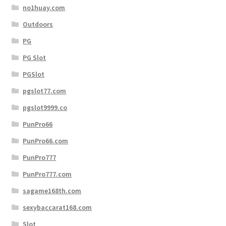
no1huay.com
Outdoors
PG
PG Slot
PGSlot
pgslot77.com
pgslot9999.co
PunPro66
PunPro66.com
PunPro777
PunPro777.com
sagame168th.com
sexybaccarat168.com
Slot