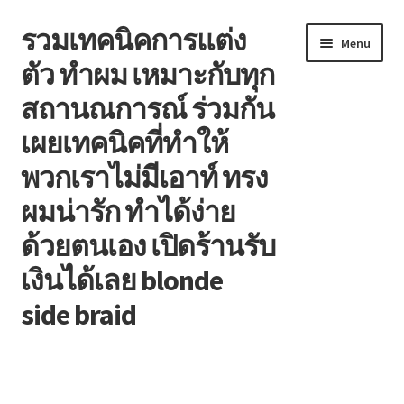
รวมเทคนิคการแต่ง
Skip
Skip
Menu
to
to
ตัว ทำผม เหมาะกับทุก
navigation
content
สถานณการณ์ ร่วมกัน
เผยเทคนิคที่ทำให้
พวกเราไม่มีเอาท์ ทรง
ผมน่ารัก ทำได้ง่าย
ด้วยตนเอง เปิดร้านรับ
เงินได้เลย blonde
side braid
หน้าแรก
Blog