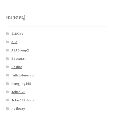
หมวดหมู่
918Kiss
ABA
ABAGroup2
Baccarat
Casino
fullsloteiei.com
hengjing168
Joker123
Joker123th.com
no1huay