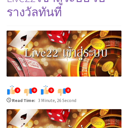
รางวัลทันที
0
0
0
0
Read Time:
3 Minute, 26 Second