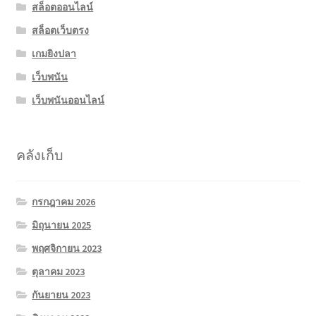
สล็อตออนไลน์
สล็อตเว็บตรง
เกมยิงปลา
เว็บพนัน
เว็บพนันออนไลน์
คลังเก็บ
กรกฎาคม 2026
มิถุนายน 2025
พฤศจิกายน 2023
ตุลาคม 2023
กันยายน 2023