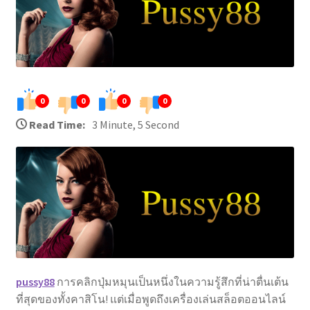
0
0
0
0
Read Time:
3 Minute, 5 Second
pussy88
การคลิกปุ่มหมุนเป็นหนึ่งในความรู้สึกที่น่าตื่นเต้น
ที่สุดของทั้งคาสิโน! แต่เมื่อพูดถึงเครื่องเล่นสล็อตออนไลน์