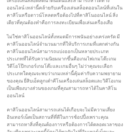
เครื่องเล่นสล็อตสดน่าตื่นเต้นและสามารถหาได้ทาง
ออนไลน์ เหล่านี้คล้ายกับเครื่องเล่นสล็อตออนไลน์ที่เล่นใน
คาสิโนหรือดาวน์โหลดหรือต้องไปที่คาสิโนออนไลน์ สิ่ง
เดียวที่คุณต้องทําคือการลงทะเบียนเพื่อเล่นเครื่องเสือ
ไม่ใช่คาสิโนออนไลน์ทั้งหมดมีการพนันอย่างเคร่งครัด มี
คาสิโนออนไลน์จํานวนมากที่ให้บริการเกมที่แตกต่างกัน
คาสิโนออนไลน์สามารถแบ่งออกเป็นหลายประเภท
ประเภทที่ได้รับความนิยมมากขึ้นคือเกมไพ่เกมโต๊ะเกม
วิดีโอโป๊กเกอร์เกมโต๊ะและเกมอื่นๆ ไม่ว่าคุณจะเลือก
ประเภทใดคุณจะพบว่าเกมเหล่านี้คุ้มค่ากับความพยายาม
ของคุณ ยี่สิบเอ็ดลูกเต๋าคีโนเครื่องเล่นสล็อตและวิดีโอเกม
เป็นเพียงบางส่วนของเกมที่คุณสามารถหาได้ในคาสิโน
ออนไลน์
คาสิโนออนไลน์สามารถเล่นได้เกือบจะไม่มีความเสี่ยง
อินเทอร์เน็ตเป็นสถานที่ที่ดีในการช้อปปิ้งเพราะคุณ
สามารถหาสิ่งที่คุณต้องการหรือต้องการได้ตลอดเวลาของ
วัน เพียงเพราะเหตุนี้ผู้คนได้พากันไปที่อินเทอร์เน็ตและ