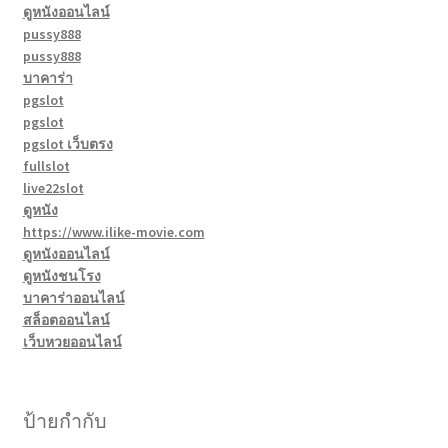
ดูหนังออนไลน์
pussy888
pussy888
บาคาร่า
pgslot
pgslot
pgslot เว็บตรง
fullslot
live22slot
ดูหนัง
https://www.ilike-movie.com
ดูหนังออนไลน์
ดูหนังชนโรง
บาคาร่าออนไลน์
สล็อตออนไลน์
เว็บหวยออนไลน์
ป้ายกำกับ