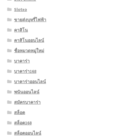
Slotxo
ขายส่งบุหรี่ไฟฟ้า
คาสิโน
คาสิโนออนไลน์
ชื่อหมวดหมู่ใหม่
บาคาร่า
บาคาร่า168
บาคาร่าออนไลน์
พนันออนไลน์
สมัครบาคาร่า
สล็อต
สล็อต168
สล็อตออนไลน์