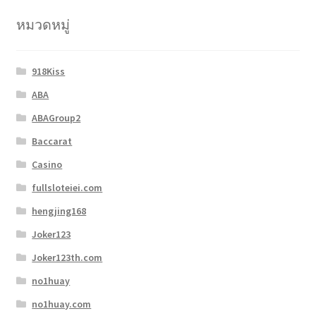
หมวดหมู่
918Kiss
ABA
ABAGroup2
Baccarat
Casino
fullsloteiei.com
hengjing168
Joker123
Joker123th.com
no1huay
no1huay.com