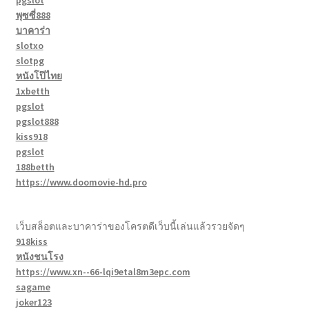
pgslot
พุซซี่888
บาคาร่า
slotxo
slotpg
หนังโป๊ไทย
1xbetth
pgslot
pgslot888
kiss918
pgslot
188betth
https://www.doomovie-hd.pro
เว็บสล็อตและบาคาร่าของโครตดีเว็บนี้เล่นแล้วรวยจัดๆ
918kiss
หนังชนโรง
https://www.xn--66-lqi9etal8m3epc.com
sagame
joker123