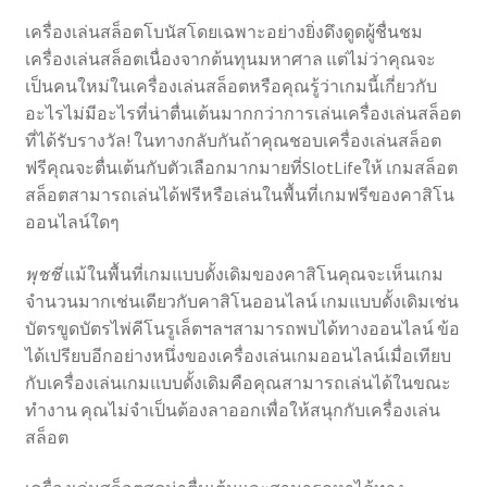
เครื่องเล่นสล็อตโบนัสโดยเฉพาะอย่างยิ่งดึงดูดผู้ชื่นชม
เครื่องเล่นสล็อตเนื่องจากต้นทุนมหาศาล แต่ไม่ว่าคุณจะ
เป็นคนใหม่ในเครื่องเล่นสล็อตหรือคุณรู้ว่าเกมนี้เกี่ยวกับ
อะไรไม่มีอะไรที่น่าตื่นเต้นมากกว่าการเล่นเครื่องเล่นสล็อต
ที่ได้รับรางวัล! ในทางกลับกันถ้าคุณชอบเครื่องเล่นสล็อต
ฟรีคุณจะตื่นเต้นกับตัวเลือกมากมายที่SlotLifeให้ เกมสล็อต
สล็อตสามารถเล่นได้ฟรีหรือเล่นในพื้นที่เกมฟรีของคาสิโน
ออนไลน์ใดๆ
พุชชี่
แม้ในพื้นที่เกมแบบดั้งเดิมของคาสิโนคุณจะเห็นเกม
จํานวนมากเช่นเดียวกับคาสิโนออนไลน์ เกมแบบดั้งเดิมเช่น
บัตรขูดบัตรไพ่คีโนรูเล็ตฯลฯสามารถพบได้ทางออนไลน์ ข้อ
ได้เปรียบอีกอย่างหนึ่งของเครื่องเล่นเกมออนไลน์เมื่อเทียบ
กับเครื่องเล่นเกมแบบดั้งเดิมคือคุณสามารถเล่นได้ในขณะ
ทํางาน คุณไม่จําเป็นต้องลาออกเพื่อให้สนุกกับเครื่องเล่น
สล็อต