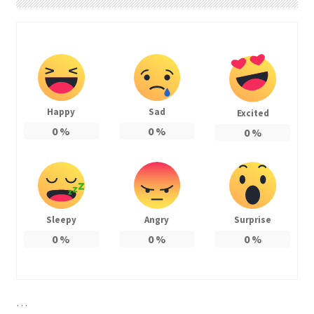
Happy
Sad
Excited
0
%
0
%
0
%
Sleepy
Angry
Surprise
0
%
0
%
0
%
…