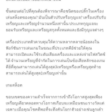
ขั้นตอนต่อไปที่คุณต้องพิจารณาคือชนิดของปลั๊กในเครื่อง
เล่นสล็อตของคุณ? มันเป็นตัวปรับหรือกุญแจ? เครื่องปรับรับ
เหรียญและเหรียญจํานวนหนึ่งเท่านั้น ประเภทกุญแจจะ
ยอมรับเหรียญและเหรียญสกุลทั้งหมดและยังมีกุญแจต่างๆ
เครื่องประเภทตัวควบคุมให้ความหลากหลายน้อยลงใน
ฟังก์ชันการเล่นเกมในขณะที่ประเภทคีย์ช่วยให้คุณ
สามารถเปิดและใช้ระดับเสียงเครื่องและแหล่งจ่ายไฟสวิตช์
ได้ จํานวนเหรียญที่จํากัดในการเล่นเป็นข้อเสียหลักของเกม
คีย์ที่คุณสามารถเล่นได้สูงสุด3เหรียญหรือเหรียญสุดท้าย
สามารถเล่นได้สูงสุด1เหรียญเท่านั้น
เกมสล็อต
ขอบเขตของความสําเร็จจากการเข้าถึงโอกาสสูงสุดเพียง
เหรียญเดียวตลอดทางโอกาสเกือบจะเหมือนชนะรางวัลแต่
เฉพาะเมื่อคุณโชคดีพอที่จะดึงคันโยก! ตัวอย่างเช่นลูกเต๋า