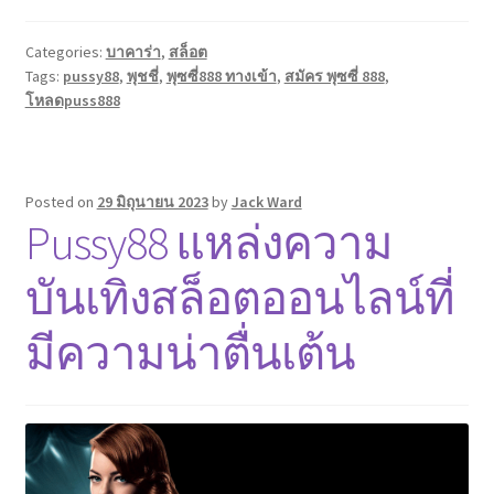
Categories:
บาคาร่า
,
สล็อต
Tags:
pussy88
,
พุชชี่
,
พุซซี่888 ทางเข้า
,
สมัคร พุซซี่ 888
,
โหลดpuss888
Posted on
29 มิถุนายน 2023
by
Jack Ward
Pussy88 แหล่งความ
บันเทิงสล็อตออนไลน์ที่
มีความน่าตื่นเต้น