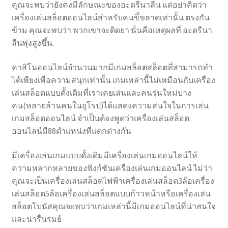
คุณจะพบว่ายังคงมีลักษณะของอะดรีนาลีน แต่อย่าคิดว่า
เครื่องเล่นสล็อตออนไลน์สําหรับคนขี้ขลาดเท่านั้น ตรงกัน
ข้าม คุณจะพบว่า พวกเขาจะติดยา นั่นคือเหตุผลที่ อะดรีนา
ลีนพุ่งสูงขึ้น.
คาสิโนออนไลน์จํานวนมากมีเกมสล็อตสล็อตที่สามารถทํา
ได้เพียงเพื่อความสนุกเท่านั้น เกมเหล่านี้ไม่เหมือนกับเครื่อง
เล่นสล็อตแบบดั้งเดิมที่เราเคยเล่นและคนรุ่นใหม่บาง
คน(หลายล้านคนในยุโรป)ได้แสดงความสนใจในการเล่น
เกมสล็อตออนไลน์ จําเป็นต้องพูดว่าเครื่องเล่นสล็อต
ออนไลน์มี88ตําแหน่งที่แตกต่างกัน
มีเครื่องเล่นเกมแบบดั้งเดิมมีเครื่องเล่นเกมออนไลน์ให้
ความหลากหลายของฟังก์ชันเครื่องเล่นเกมออนไลน์ ไม่ว่า
คุณจะเป็นเครื่องเล่นสล็อตไฟฟ้าเครื่องเล่นสล็อต3ล้อเครื่อง
เล่นสล็อต5ล้อเครื่องเล่นสล็อตแบบก้าวหน้าหรือเครื่องเล่น
สล็อตโบนัสคุณจะพบว่าเกมเหล่านี้มีเกมออนไลน์ที่น่าสนใจ
และน่ารื่นรมย์