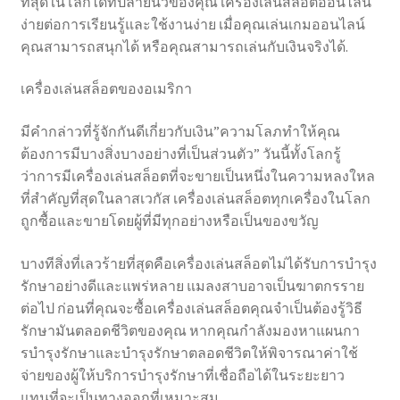
ที่สุดในโลกได้ที่ปลายนิ้วของคุณ เครื่องเล่นสล็อตออนไลน์
ง่ายต่อการเรียนรู้และใช้งานง่าย เมื่อคุณเล่นเกมออนไลน์
คุณสามารถสนุกได้ หรือคุณสามารถเล่นกับเงินจริงได้.
เครื่องเล่นสล็อตของอเมริกา
มีคํากล่าวที่รู้จักกันดีเกี่ยวกับเงิน”ความโลภทําให้คุณ
ต้องการมีบางสิ่งบางอย่างที่เป็นส่วนตัว” วันนี้ทั้งโลกรู้
ว่าการมีเครื่องเล่นสล็อตที่จะขายเป็นหนึ่งในความหลงใหล
ที่สําคัญที่สุดในลาสเวกัส เครื่องเล่นสล็อตทุกเครื่องในโลก
ถูกซื้อและขายโดยผู้ที่มีทุกอย่างหรือเป็นของขวัญ
บางทีสิ่งที่เลวร้ายที่สุดคือเครื่องเล่นสล็อตไม่ได้รับการบํารุง
รักษาอย่างดีและแพร่หลาย แมลงสาบอาจเป็นฆาตกรราย
ต่อไป ก่อนที่คุณจะซื้อเครื่องเล่นสล็อตคุณจําเป็นต้องรู้วิธี
รักษามันตลอดชีวิตของคุณ หากคุณกําลังมองหาแผนกา
รบํารุงรักษาและบํารุงรักษาตลอดชีวิตให้พิจารณาค่าใช้
จ่ายของผู้ให้บริการบํารุงรักษาที่เชื่อถือได้ในระยะยาว
แทนที่จะเป็นทางออกที่เหมาะสม