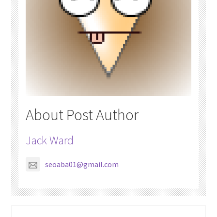
About Post Author
Jack Ward
seoaba01@gmail.com