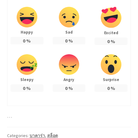
Happy
Sad
Excited
0
%
0
%
0
%
Sleepy
Angry
Surprise
0
%
0
%
0
%
…
Categories:
บาคาร่า
,
สล็อต