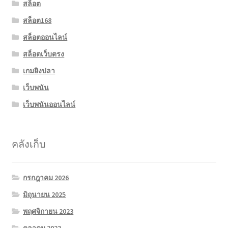
สล็อต
สล็อต168
สล็อตออนไลน์
สล็อตเว็บตรง
เกมยิงปลา
เว็บพนัน
เว็บพนันออนไลน์
คลังเก็บ
กรกฎาคม 2026
มิถุนายน 2025
พฤศจิกายน 2023
ตุลาคม 2023