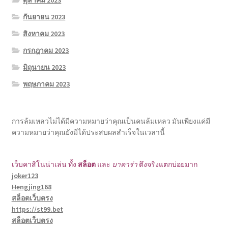
กันยายน 2023
สิงหาคม 2023
กรกฎาคม 2023
มิถุนายน 2023
พฤษภาคม 2023
การล้มเหลวไม่ได้มีความหมายว่าคุณเป็นคนล้มเหลว มันเพียงแค่มี
ความหมายว่าคุณยังมิได้ประสบผลสำเร็จในเวลานี้
เว็บคาสิโนน่าเล่น ทั้ง
สล็อต
และ
บาคาร่า
ตึงจริงแตกบ่อยมาก
joker123
Hengjing168
สล็อตเว็บตรง
https://st99.bet
สล็อตเว็บตรง