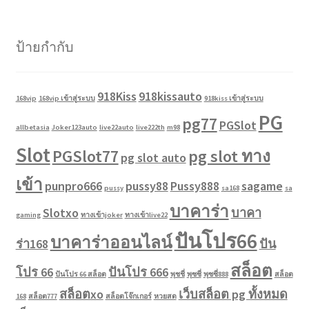
ป้ายกำกับ
918Kiss
918kissauto
168vip
168vip เข้าสู่ระบบ
918kiss เข้าสู่ระบบ
PG
pg77
PGSlot
allbetasia
Joker123auto
live22auto
live222th
m98
Slot
PGSlot77
pg slot ทาง
pg slot auto
เข้า
punpro666
pussy88
Pussy888
sagame
pussy
sa168
sa
บาคาร่า
Slotxo
บาคา
gaming
ทางเข้าjoker
ทางเข้าlive22
ปันโปร66
บาคาร่าออนไลน์
ร่า168
ปัน
สล็อต
โปร 66
ปันโปร 666
ปันโปร 66 สล็อต
พุชชี่
พุซซี่
พุซซี่888
สล็อต
สล็อตxo
เว็บสล็อต pg ทั้งหมด
168
สล็อต777
สล็อตโจ๊กเกอร์
หวยสด