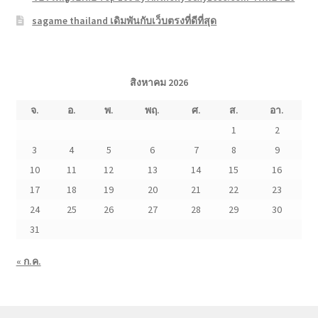
sagame thailand เดิมพันกับเว็บตรงที่ดีที่สุด
สิงหาคม 2026
จ.
อ.
พ.
พฤ.
ศ.
ส.
อา.
1
2
3
4
5
6
7
8
9
10
11
12
13
14
15
16
17
18
19
20
21
22
23
24
25
26
27
28
29
30
31
« ก.ค.