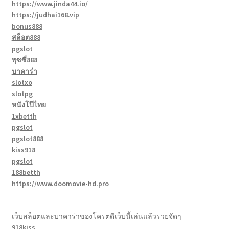
https://www.jinda44.io/
https://judhai168.vip
bonus888
สล็อต888
pgslot
พุซซี่888
บาคาร่า
slotxo
slotpg
หนังโป๊ไทย
1xbetth
pgslot
pgslot888
kiss918
pgslot
188betth
https://www.doomovie-hd.pro
เว็บสล็อตและบาคาร่าของโครตดีเว็บนี้เล่นแล้วรวยจัดๆ
918kiss