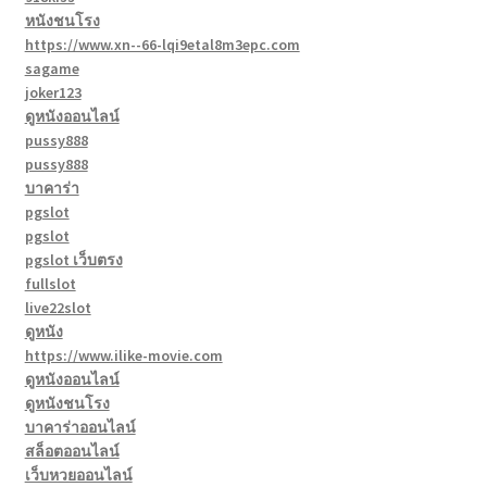
หนังชนโรง
https://www.xn--66-lqi9etal8m3epc.com
sagame
joker123
ดูหนังออนไลน์
pussy888
pussy888
บาคาร่า
pgslot
pgslot
pgslot เว็บตรง
fullslot
live22slot
ดูหนัง
https://www.ilike-movie.com
ดูหนังออนไลน์
ดูหนังชนโรง
บาคาร่าออนไลน์
สล็อตออนไลน์
เว็บหวยออนไลน์