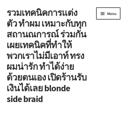
รวมเทคนิคการแต่ง
Skip
Skip
Menu
to
to
ตัว ทำผม เหมาะกับทุก
navigation
content
สถานณการณ์ ร่วมกัน
เผยเทคนิคที่ทำให้
พวกเราไม่มีเอาท์ ทรง
ผมน่ารัก ทำได้ง่าย
ด้วยตนเอง เปิดร้านรับ
เงินได้เลย blonde
side braid
หน้าแรก
Blog