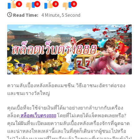
0
0
0
0
Read Time:
4 Minute, 5 Second
ความลับเบื้องหลังสล็อตแมชชีน: วิธีเอาชนะอัตราต่อรอง
และชนะรางวัลใหญ่
คุณเบื่อที่จะใช้จ่ายเงินที่ได้มาอย่างยากลำบากกับเครื่อง
สล็อต
สล็อตเว็บตรง888
โดยที่ไม่เคยได้แจ็คพอตเลยหรือ?
คุณใฝ่ฝันที่จะเปิดเผยความลับเบื้องหลังเครื่องจักรที่ฉูดฉาด
และน่าหลงใหลเหล่านี้และในที่สุดก็เดินจากผู้ชนะไปหรือ
ไม่? ไม่ต้องมองหาที่ไหนอีกแล้ว ในขณะที่เราเจาะลึกเข้าไป