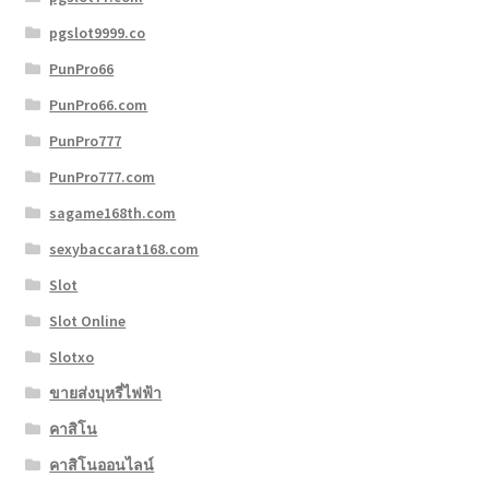
pgslot9999.co
PunPro66
PunPro66.com
PunPro777
PunPro777.com
sagame168th.com
sexybaccarat168.com
Slot
Slot Online
Slotxo
ขายส่งบุหรี่ไฟฟ้า
คาสิโน
คาสิโนออนไลน์