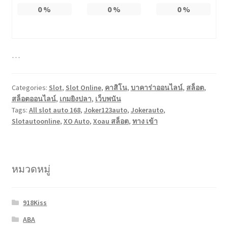
0
%
0
%
0
%
…
Categories:
Slot
,
Slot Online
,
คาสิโน
,
บาคาร่าออนไลน์
,
สล็อต
,
สล็อตออนไลน์
,
เกมยิงปลา
,
เว็บพนัน
Tags:
All slot auto 168
,
Joker123auto
,
Jokerauto
,
Slotautoonline
,
XO Auto
,
Xoau สล็อต
,
ทาง เข้า
หมวดหมู่
918Kiss
ABA