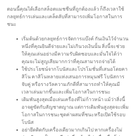
ตอนนี้คุณได้เลือกสล็อตแมชชีนที่ถูกต้องแล้ว ก็ถึงเวลาใช้
กลยุทธ์การเล่นและเคล็ดลับที่สามารถเพิ่มโอกาสในการ
ชนะ
เริ่มต้นด้วยกลยุทธ์การจัดการแบ๊งค์ กันเงินไว้จำนวน
หนึ่งที่คุณยินดีจ่ายและไม่เกินวงเงินนั้น สิ่งนี้จะช่วย
ให้คุณเล่นอย่างมีความรับผิดชอบและมั่นใจได้ว่า
คุณจะไม่สูญเสียมากกว่าที่คุณสามารถจ่ายได้
ใช้ประโยชน์จากโบนัสและโปรโมชั่นที่เสนอโดยคา
สิโน คาสิโนหลายแห่งเสนอการหมุนฟรี โบนัสการ
จับคู่ หรือรางวัลความภักดีที่สามารถทำให้คุณมี
เวลาเล่นมากขึ้นและเพิ่มโอกาสในการชนะ
เดิมพันสูงสุดเมื่อเล่นเครื่องที่ไม่ก้าวหน้า แม้ว่าสิ่งนี้
อาจดูขัดกับสัญชาตญาณ แต่การเดิมพันสูงสุดจะเพิ่ม
โอกาสในการชนะชุดค่าผสมที่ชนะหรือเปิดใช้รอบ
โบนัส
อย่ายึดติดกับเครื่องเดียวมากเกินไป หากเครื่องไม่