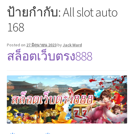
ป้ายกำกับ:
All slot auto
Contact
168
Lets get your new site up and running in no time!
Posted on
27 มิถุนายน 2023
by
Jack Ward
Pin Posts
สล็อตเว็บตรง888