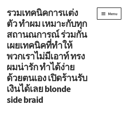
รวมเทคนิคการแต่ง
Skip
Skip
Menu
to
to
ตัว ทำผม เหมาะกับทุก
navigation
content
สถานณการณ์ ร่วมกัน
เผยเทคนิคที่ทำให้
พวกเราไม่มีเอาท์ ทรง
ผมน่ารัก ทำได้ง่าย
ด้วยตนเอง เปิดร้านรับ
เงินได้เลย blonde
side braid
หน้าแรก
Blog