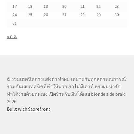
17
18
19
20
21
22
23
24
25
26
27
28
29
30
31
« ก.ค.
© รวมเทคนิคการแต่งตัว ทำผม เหมาะกับทุกสถานณการณ์
ร่วมกันเผยเทคนิคที่ทำให้พวกเราไม่มีเอาท์ ทรงผมน่ารัก
ทำได้ง่ายด้วยตนเอง เปิดร้านรับเงินได้เลย blonde side braid
2026
Built with Storefront
.