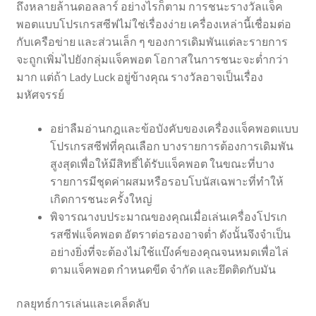
ถึงหลายล้านดอลลาร์ อย่างไรก็ตาม การชนะรางวัลแจ็ค
พอตแบบโปรเกรสซีฟไม่ใช่เรื่องง่าย เครื่องเหล่านี้เชื่อมต่อ
กับเครือข่าย และส่วนเล็ก ๆ ของการเดิมพันแต่ละรายการ
จะถูกเพิ่มไปยังกลุ่มแจ็คพอต โอกาสในการชนะจะต่ำกว่า
มาก แต่ถ้า Lady Luck อยู่ข้างคุณ รางวัลอาจเป็นเรื่อง
มหัศจรรย์
อย่าลืมอ่านกฎและข้อบังคับของเครื่องแจ็คพอตแบบ
โปรเกรสซีฟที่คุณเลือก บางรายการต้องการเดิมพัน
สูงสุดเพื่อให้มีสิทธิ์ได้รับแจ็คพอต ในขณะที่บาง
รายการมีชุดค่าผสมหรือรอบโบนัสเฉพาะที่ทำให้
เกิดการชนะครั้งใหญ่
พิจารณางบประมาณของคุณเมื่อเล่นเครื่องโปรเก
รสซีฟแจ็คพอต อัตราต่อรองอาจต่ำ ดังนั้นจึงจำเป็น
อย่างยิ่งที่จะต้องไม่ใช้แบ๊งค์ของคุณจนหมดเพื่อไล่
ตามแจ็คพอต กำหนดขีด จำกัด และยึดติดกับมัน
กลยุทธ์การเล่นและเคล็ดลับ